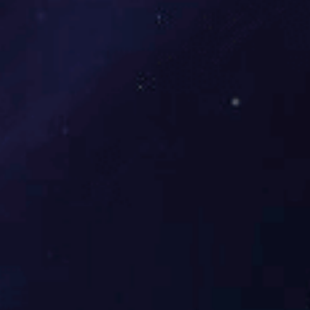
抗，最终决出