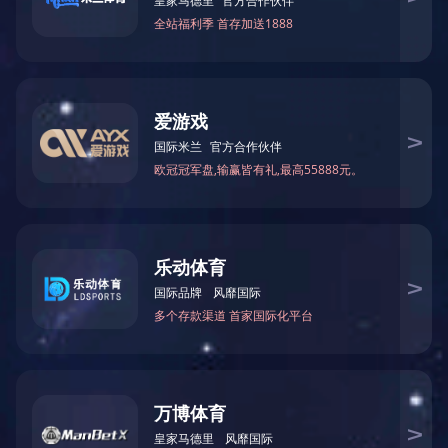
分米兰体育平台官方网站
通知公告
文化活动
联系我们
Contact us
电话：0471-5223613（张宝桐）
投诉电话：0471-5223607（总师办）、0471-
5223600（经营管理部）
邮箱：imzs@viva-trips.com
网址：//viva-trips.com/
地址：内蒙古自治区呼和浩特市赛罕区鄂尔
多斯东街12号银联大厦10层