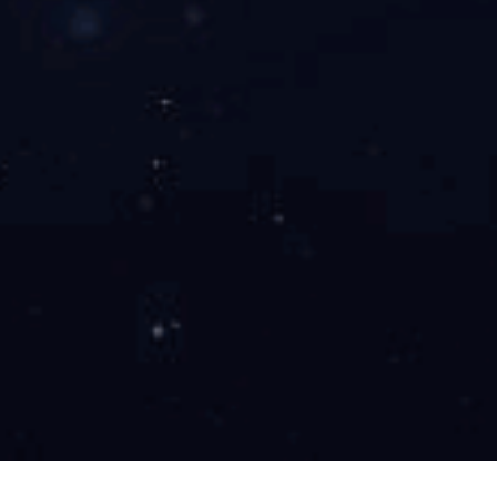
中午的团
公司的员工担
驼”，一段精