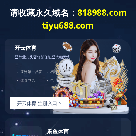
米兰体育平台官方网站
米兰体育平台官方
关于我们
新闻动态
网站-米兰（中
国）