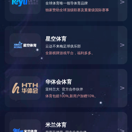
资质荣誉
项目管理
Project Management
公司简介
资质荣誉
行业地位
专业团队
工程造